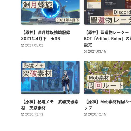
【原神】淵月螺旋挑戦記録
【原神】聖遺物レーター
2021年4月下 ★36
BOT「Artifact-Rater
設定
2021.05.02
2021.03.15
【原神】秘境メモ 武器突破素
【原神】Mob素材周回ル
材、天賦素材
ップ
2020.12.13
2020.12.15