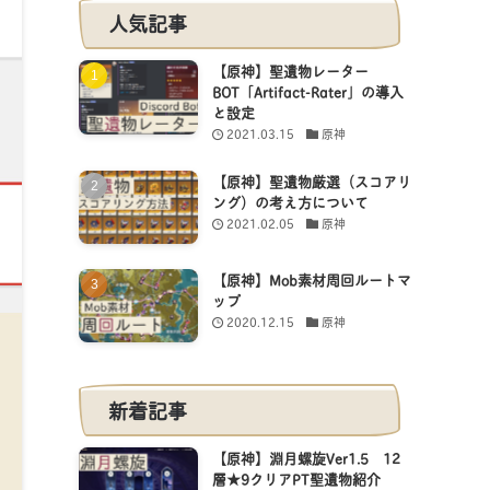
人気記事
【原神】聖遺物レーター
BOT「Artifact-Rater」の導入
と設定
2021.03.15
原神
【原神】聖遺物厳選（スコアリ
ング）の考え方について
2021.02.05
原神
【原神】Mob素材周回ルートマ
ップ
2020.12.15
原神
新着記事
【原神】淵月螺旋Ver1.5 12
層★9クリアPT聖遺物紹介