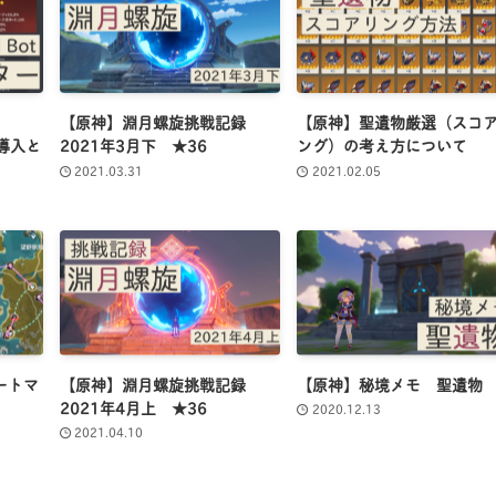
【原神】淵月螺旋挑戦記録
【原神】聖遺物厳選（スコ
」の導入と
2021年3月下 ★36
ング）の考え方について
2021.03.31
2021.02.05
ートマ
【原神】淵月螺旋挑戦記録
【原神】秘境メモ 聖遺物
2021年4月上 ★36
2020.12.13
2021.04.10